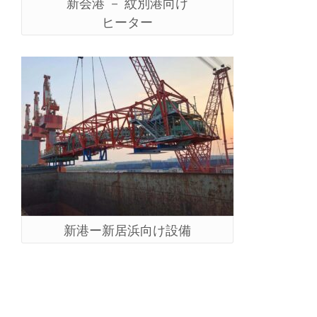
新会港 － 紋別港向け
ヒーター
新港ー新居浜向け設備