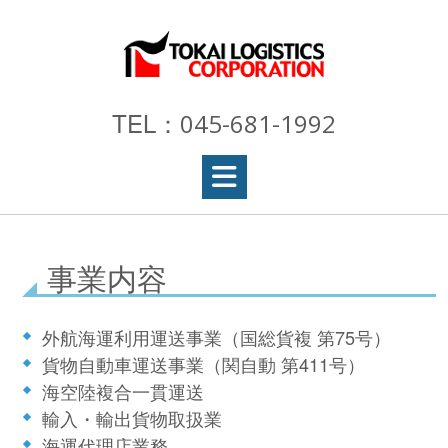
Skip
to
content
TEL：
045-681-1992
事業内容
外航海運利用運送事業（国総貨複 第75号）
貨物自動車運送事業（関自動 第411号）
海空陸複合一貫運送
輸入・輸出貨物取扱業
海運代理店業務